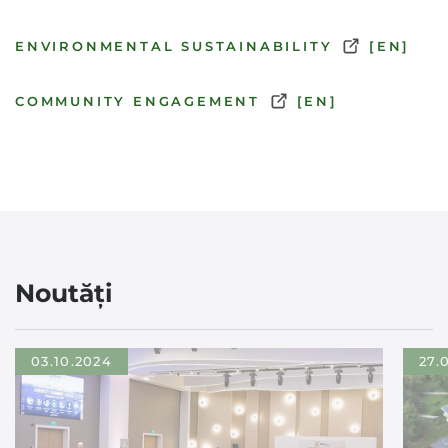
ENVIRONMENTAL SUSTAINABILITY
[EN]
COMMUNITY ENGAGEMENT
[EN]
Noutăți
03.10.2024
27.