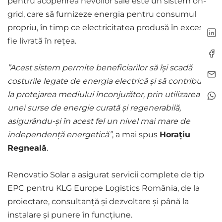
pentru acoperirea nevoilor sale este un sistem on-
grid, care să furnizeze energia pentru consumul
propriu, în timp ce electricitatea produsă în exces să
fie livrată în rețea.
”Acest sistem permite beneficiarilor să își scadă
costurile legate de energia electrică și să contribuie
la protejarea mediului înconjurător, prin utilizarea
unei surse de energie curată și regenerabilă,
asigurându-și în acest fel un nivel mai mare de
independență energetică”
, a mai spus
Horațiu
Regneală
.
Renovatio Solar a asigurat servicii complete de tip
EPC pentru KLG Europe Logistics România, de la
proiectare, consultanță și dezvoltare și până la
instalare și punere în funcțiune.