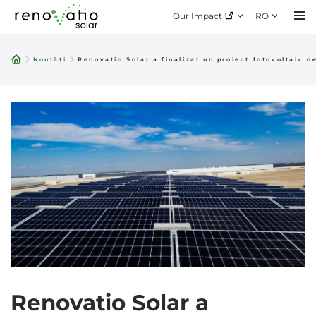
Our Impact
RO
Skip
to
Noutăți
Renovatio Solar a finalizat un proiect fotovoltaic 
content
Renovatio Solar a