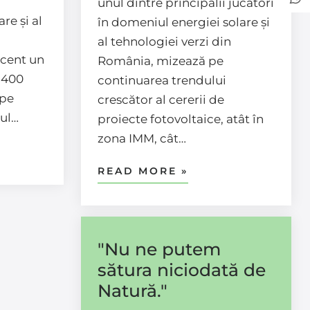
unul dintre principalii jucători
re și al
în domeniul energiei solare și
al tehnologiei verzi din
ecent un
România, mizează pe
 400
continuarea trendului
pe
crescător al cererii de
nul…
proiecte fotovoltaice, atât în
zona IMM, cât…
READ MORE »
"Nu ne putem
sătura niciodată de
Natură."