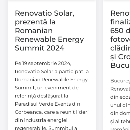
Renovatio Solar,
Renov
prezentă la
final
Romanian
650 d
Renewable Energy
fotov
Summit 2024
clădi
și Cr
Pe 19 septembrie 2024,
Bucur
Renovatio Solar a participat la
Romanian Renewable Energy
Bucureș
Summit, un eveniment de
Renovat
referință desfășurat la
din eco
Paradisul Verde Events din
unul din
Corbeanca, care a reunit lideri
din dom
din industria energiei
și al te
regenerabile. Summitul a
România,