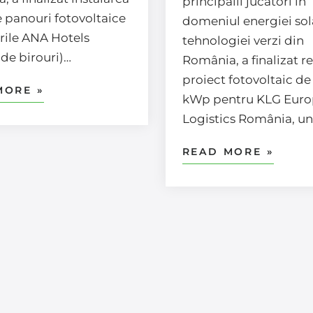
principalii jucători în
e panouri fotovoltaice
domeniul energiei sola
rile ANA Hotels
tehnologiei verzi din
 de birouri)…
România, a finalizat r
proiect fotovoltaic de
MORE »
kWp pentru KLG Euro
Logistics România, u
READ MORE »