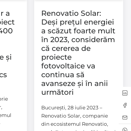
r a
Renovatio Solar:
oiect
Deși prețul energiei
 400
a scăzut foarte mult
în 2023, considerăm
că cererea de
e și
proiecte
fotovoltaice va
cs
continua să
avanseze și în anii
următori
rie
,
București, 28 iulie 2023 –
temul
Renovatio Solar, companie
e
din ecosistemul Renovatio,