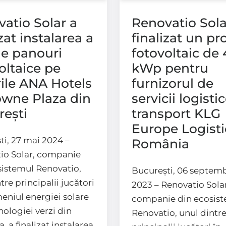
atio Solar a
Renovatio Sola
izat instalarea a
finalizat un pr
e panouri
fotovoltaic de
oltaice pe
kWp pentru
rile ANA Hotels
furnizorul de
owne Plaza din
servicii logistic
ești
transport KLG
Europe Logisti
ti, 27 mai 2024 –
România
io Solar, companie
sistemul Renovatio,
București, 06 septemb
tre principalii jucători
2023 – Renovatio Solar
eniul energiei solare
companie din ecosis
hnologiei verzi din
Renovatio, unul dintr
 a finalizat instalarea